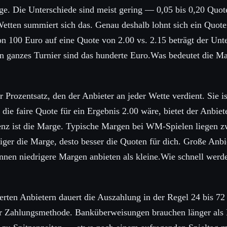
ge. Die Unterschiede sind meist gering — 0,05 bis 0,20 Quo
Wetten summiert sich das. Genau deshalb lohnt sich ein Quote
n 100 Euro auf eine Quote von 2.00 vs. 2.15 beträgt der Unt
n ganzes Turnier sind das hunderte Euro.Was bedeutet die Ma
r Prozentsatz, den der Anbieter an jeder Wette verdient. Sie i
die faire Quote für ein Ergebnis 2.00 wäre, bietet der Anbiete
enz ist die Marge. Typische Margen bei WM-Spielen liegen z
riger die Marge, desto besser die Quoten für dich. Große Anb
nen niedrigere Margen anbieten als kleine.Wie schnell wer
rten Anbietern dauert die Auszahlung in der Regel 24 bis 72
r Zahlungsmethode. Banküberweisungen brauchen länger als 