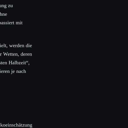
rung zu
ohne
assiert mit
elt, werden die
ür Wetten, deren
ten Halbzeit“,
eren je nach
sikoeinschätzung