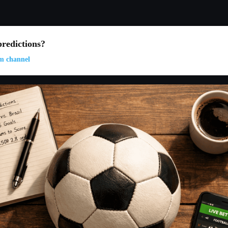
redictions?
m channel