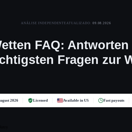
ANÁLISE INDEPENDENTE
ATUALIZADO:
09.08.2026
tten FAQ: Antworten 
ichtigsten Fragen zur
ugust 2026
Licensed
Available in US
Fast payouts
Retry