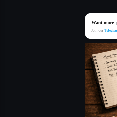
Want more p
Join our
Telegra