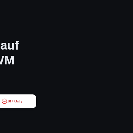
auf
 WM
18+ Only
18+