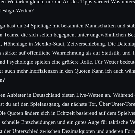
allen Wettarten gleich, nur die Art des Tipps variiert.Was unt
esliga-Wetten?
ga hast du 34 Spieltage mit bekannten Mannschaften und stab
n Teams, die sich selten begegnen, unter ungewöhnlichen B
, Höhenlage in Mexiko-Stadt, Zeitverschiebung. Die Datenlag
 stärker auf öffentliche Wahrnehmung als auf Statistik, und T
d Psychologie spielen eine größere Rolle. Für Wetter bedeut
ber auch mehr Ineffizienzen in den Quoten.Kann ich auch wä
en?
erten Anbieter in Deutschland bieten Live-Wetten an. Während 
t du auf den Spielausgang, das nächste Tor, Über/Unter-Tor
ie Quoten ändern sich in Echtzeit basierend auf dem Spielver
 schnelle Entscheidungen und ein gutes Auge für taktische V
st der Unterschied zwischen Dezimalquoten und anderen For