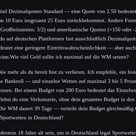
sind Dezimalquoten Standard — eine Quote von 2.50 bedeutet,
on 10 Euro insgesamt 25 Euro zurückbekommst. Andere Form
Großbritannien: 3/2) und amerikanische Quoten (+150 oder -
u auf deutschen Plattformen fast ausschließlich Dezimalquot
eutet eine geringere Eintrittswahrscheinlichkeit — aber auc
winn.Wie viel Geld sollte ich maximal auf die WM setzen?
Nie mehr als du bereit bist zu verlieren. Ich empfehle, ein f
ie Bankroll — und einzelne Wetten auf maximal 3 bis 5 Proze
enzen. Bei einem Budget von 200 Euro bedeutet das Einzelwe
lebst du eine Verlustserie, ohne dein gesamtes Budget in den
Die WM dauert 39 Tage — verteile dein Budget gleichmäßig.G
 Sportwetten in Deutschland?
destens 18 Jahre alt sein, um in Deutschland legal Sportwette