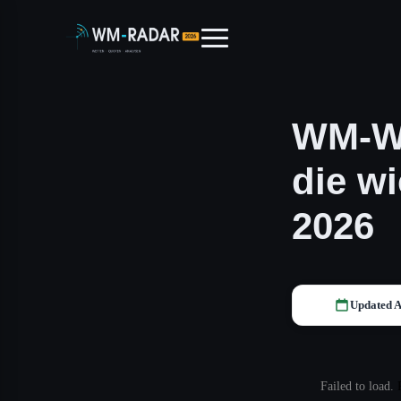
WM-We
die w
2026
Updated A
Failed to load.