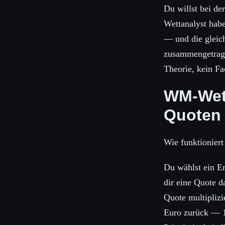
Du willst bei de
Wettanalyst habe
— und die gleic
zusammengetrage
Theorie, kein Fa
WM-Wett
Quoten
Wie funktionier
Du wählst ein E
dir eine Quote d
Quote multiplizi
Euro zurück — 10