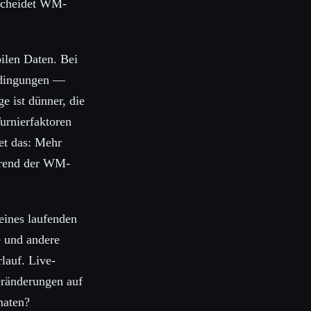
erscheidet WM-
ilen Daten. Bei
edingungen —
e ist dünner, die
urnierfaktoren
et das: Mehr
hrend der WM-
eines laufenden
e und andere
lauf. Live-
eränderungen auf
maten?