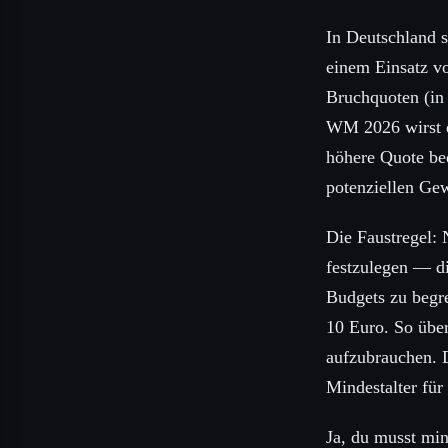
In Deutschland 
einem Einsatz v
Bruchquoten (in 
WM 2026 wirst d
höhere Quote bed
potenziellen Ge
Die Faustregel: 
festzulegen — d
Budgets zu begr
10 Euro. So über
aufzubrauchen. 
Mindestalter für
Ja, du musst min