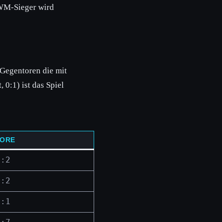
 WM-Sieger wird
 Gegentoren die mit
 0:1) ist das Spiel
ORE
9:2
2:2
0:1