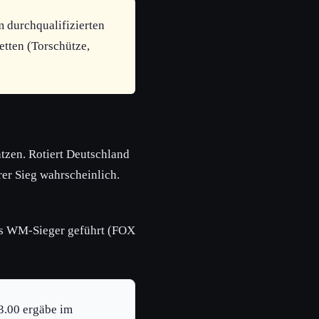
m durchqualifizierten
etten (Torschütze,
tzen. Rotiert Deutschland
rer Sieg wahrscheinlich.
als WM-Sieger geführt (FOX
3.00 ergäbe im