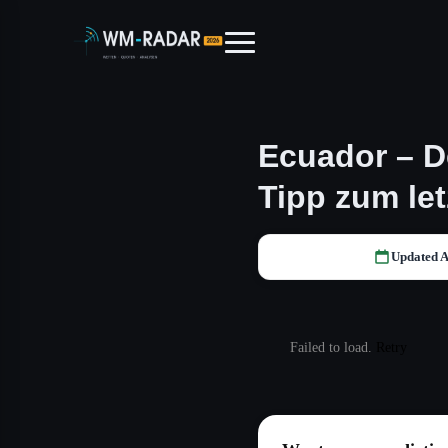
Ecuador – D
Tipp zum le
Updated A
Failed to load.
Retry