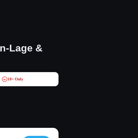
en-Lage &
18+ Only
18+