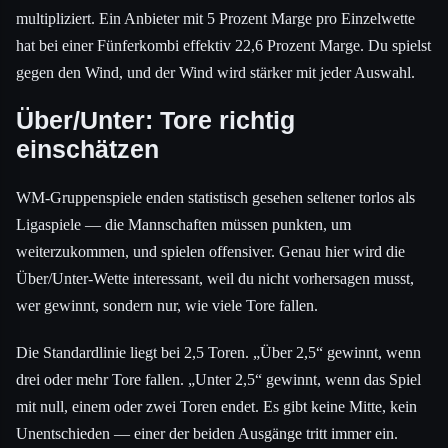
multipliziert. Ein Anbieter mit 5 Prozent Marge pro Einzelwette
hat bei einer Fünferkombi effektiv 22,6 Prozent Marge. Du spielst
gegen den Wind, und der Wind wird stärker mit jeder Auswahl.
Über/Unter: Tore richtig
einschätzen
WM-Gruppenspiele enden statistisch gesehen seltener torlos als
Ligaspiele — die Mannschaften müssen punkten, um
weiterzukommen, und spielen offensiver. Genau hier wird die
Über/Unter-Wette interessant, weil du nicht vorhersagen musst,
wer gewinnt, sondern nur, wie viele Tore fallen.
Die Standardlinie liegt bei 2,5 Toren. „Über 2,5“ gewinnt, wenn
drei oder mehr Tore fallen. „Unter 2,5“ gewinnt, wenn das Spiel
mit null, einem oder zwei Toren endet. Es gibt keine Mitte, kein
Unentschieden — einer der beiden Ausgänge tritt immer ein.