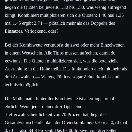
liegen die Quoten bei jeweils 1.30 bis 1.50, was wenig aufregend
klingt. Kombiniert multiplizieren sich die Quoten: 1.40 mal 1.35
mal 1.45 ergibt 2.74 — plötzlich mehr als das Doppelte des
Einsatzes. Verlockend, oder?
Bei der Kombiwette verknüpfst du zwei oder mehr Einzelwetten
in einem Wettschein. Alle Tipps müssen aufgehen, damit du
gewinnst. Die Quoten multiplizieren sich, was die potenzielle
Auszahlung in die Höhe treibt. Das funktioniert auch mit mehr als
drei Auswahlen — Vierer-, Fünfer-, sogar Zehnerkombis sind
technisch möglich.
Die Mathematik hinter der Kombiwette ist allerdings brutal
ehrlich. Wenn jeder deiner drei Tipps eine
Trefferwahrscheinlichkeit von 70 Prozent hat, liegt die
Gesamtwahrscheinlichkeit der Dreierkombi bei 0,70 mal 0,70 mal
0,70 — also 34,3 Prozent. Das heißt: In zwei von drei Fällen