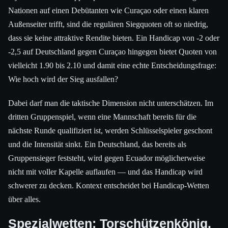
Nationen auf einen Debütanten wie Curaçao oder einen klaren
Außenseiter trifft, sind die regulären Siegquoten oft so niedrig,
dass sie keine attraktive Rendite bieten. Ein Handicap von -2 oder
-2,5 auf Deutschland gegen Curaçao hingegen bietet Quoten von
vielleicht 1.90 bis 2.10 und damit eine echte Entscheidungsfrage:
Wie hoch wird der Sieg ausfallen?
Dabei darf man die taktische Dimension nicht unterschätzen. Im
dritten Gruppenspiel, wenn eine Mannschaft bereits für die
nächste Runde qualifiziert ist, werden Schlüsselspieler geschont
und die Intensität sinkt. Ein Deutschland, das bereits als
Gruppensieger feststeht, wird gegen Ecuador möglicherweise
nicht mit voller Kapelle auflaufen — und das Handicap wird
schwerer zu decken. Kontext entscheidet bei Handicap-Wetten
über alles.
Spezialwetten: Torschützenkönig,