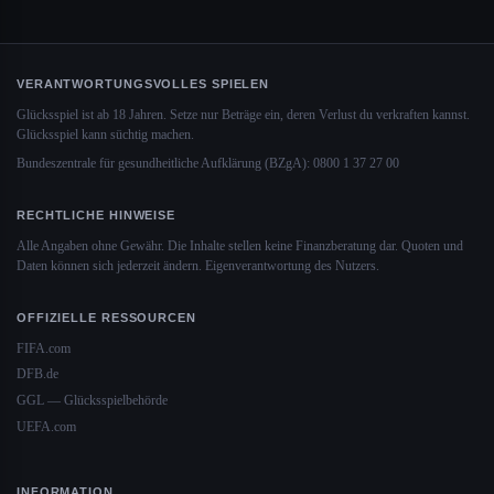
VERANTWORTUNGSVOLLES SPIELEN
Glücksspiel ist ab 18 Jahren. Setze nur Beträge ein, deren Verlust du verkraften kannst.
Glücksspiel kann süchtig machen.
Bundeszentrale für gesundheitliche Aufklärung (BZgA): 0800 1 37 27 00
RECHTLICHE HINWEISE
Alle Angaben ohne Gewähr. Die Inhalte stellen keine Finanzberatung dar. Quoten und
Daten können sich jederzeit ändern. Eigenverantwortung des Nutzers.
OFFIZIELLE RESSOURCEN
FIFA.com
DFB.de
GGL — Glücksspielbehörde
UEFA.com
INFORMATION