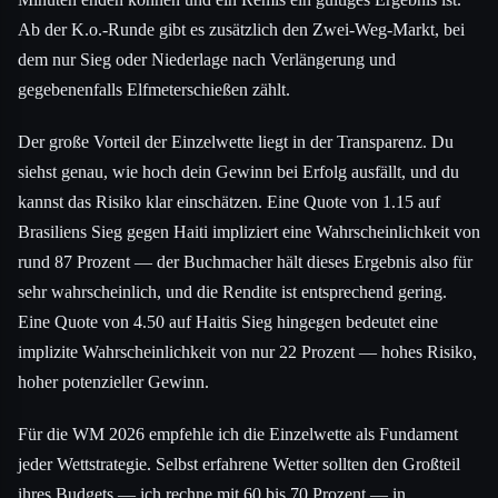
Ab der K.o.-Runde gibt es zusätzlich den Zwei-Weg-Markt, bei
dem nur Sieg oder Niederlage nach Verlängerung und
gegebenenfalls Elfmeterschießen zählt.
Der große Vorteil der Einzelwette liegt in der Transparenz. Du
siehst genau, wie hoch dein Gewinn bei Erfolg ausfällt, und du
kannst das Risiko klar einschätzen. Eine Quote von 1.15 auf
Brasiliens Sieg gegen Haiti impliziert eine Wahrscheinlichkeit von
rund 87 Prozent — der Buchmacher hält dieses Ergebnis also für
sehr wahrscheinlich, und die Rendite ist entsprechend gering.
Eine Quote von 4.50 auf Haitis Sieg hingegen bedeutet eine
implizite Wahrscheinlichkeit von nur 22 Prozent — hohes Risiko,
hoher potenzieller Gewinn.
Für die WM 2026 empfehle ich die Einzelwette als Fundament
jeder Wettstrategie. Selbst erfahrene Wetter sollten den Großteil
ihres Budgets — ich rechne mit 60 bis 70 Prozent — in