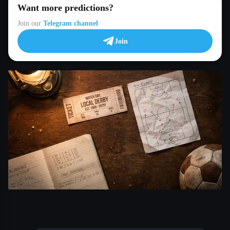
Want more predictions?
Join our
Telegram channel
Join