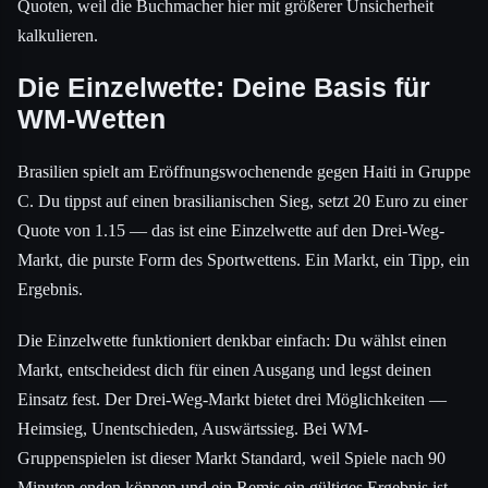
Quoten, weil die Buchmacher hier mit größerer Unsicherheit
kalkulieren.
Die Einzelwette: Deine Basis für
WM-Wetten
Brasilien spielt am Eröffnungswochenende gegen Haiti in Gruppe
C. Du tippst auf einen brasilianischen Sieg, setzt 20 Euro zu einer
Quote von 1.15 — das ist eine Einzelwette auf den Drei-Weg-
Markt, die purste Form des Sportwettens. Ein Markt, ein Tipp, ein
Ergebnis.
Die Einzelwette funktioniert denkbar einfach: Du wählst einen
Markt, entscheidest dich für einen Ausgang und legst deinen
Einsatz fest. Der Drei-Weg-Markt bietet drei Möglichkeiten —
Heimsieg, Unentschieden, Auswärtssieg. Bei WM-
Gruppenspielen ist dieser Markt Standard, weil Spiele nach 90
Minuten enden können und ein Remis ein gültiges Ergebnis ist.