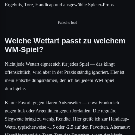
Ergebnis, Tore, Handicap und ausgewählte Spieler-Props.
Failed to load
Welche Wettart passt zu welchem
WM-Spiel?
Nicht jede Wettart eignet sich für jedes Spiel — das klingt
offensichtlich, wird aber in der Praxis ständig ignoriert. Hier ist
mein Entscheidungsrahmen, den ich bei jedem WM-Spiel
durchgehe.
Klarer Favorit gegen klaren Außenseiter — etwa Frankreich
gegen Irak oder Argentinien gegen Jordanien: Die reguläre
Siegwette bringt zu wenig Rendite. Hier greife ich zur Handicap-
Wette, typischerweise -1,5 oder -2,5 auf den Favoriten. Alternativ: