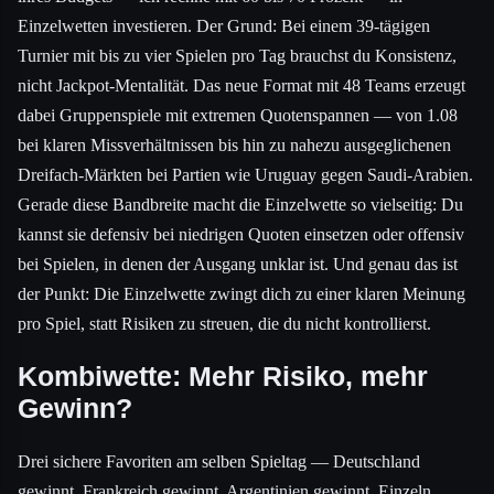
Einzelwetten investieren. Der Grund: Bei einem 39-tägigen
Turnier mit bis zu vier Spielen pro Tag brauchst du Konsistenz,
nicht Jackpot-Mentalität. Das neue Format mit 48 Teams erzeugt
dabei Gruppenspiele mit extremen Quotenspannen — von 1.08
bei klaren Missverhältnissen bis hin zu nahezu ausgeglichenen
Dreifach-Märkten bei Partien wie Uruguay gegen Saudi-Arabien.
Gerade diese Bandbreite macht die Einzelwette so vielseitig: Du
kannst sie defensiv bei niedrigen Quoten einsetzen oder offensiv
bei Spielen, in denen der Ausgang unklar ist. Und genau das ist
der Punkt: Die Einzelwette zwingt dich zu einer klaren Meinung
pro Spiel, statt Risiken zu streuen, die du nicht kontrollierst.
Kombiwette: Mehr Risiko, mehr
Gewinn?
Drei sichere Favoriten am selben Spieltag — Deutschland
gewinnt, Frankreich gewinnt, Argentinien gewinnt. Einzeln