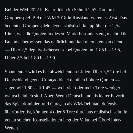
Bei der WM 2022 in Katar fielen im Schnitt 2,55 Tore pro
Gruppenspiel. Bei der WM 2018 in Russland waren es 2,64. Das
bedeutet: Gruppenspiele liegen statistisch knapp über der 2,5-
Linie, was die Quoten in diesem Markt besonders eng macht. Die
Buchmacher wissen das natürlich und kalkulieren entsprechend
— Über 2,5 liegt typischerweise bei Quoten um 1.85 bis 1.95,
Unter 2,5 bei 1.80 bis 1.90.
Spannender wird es bei abweichenden Linien. Über 3,5 Tore bei
Deutschland gegen Curaçao bietet deutlich höhere Quoten —
sagen wir 1.80 statt 1.45 — weil vier oder mehr Tore weniger
wahrscheinlich sind. Aber: Wenn Deutschland als klarer Favorit
das Spiel dominiert und Curaçao als WM-Debütant defensiv
überfordert ist, könnten 4 oder 5 Tore durchaus realistisch sein. In
genau solchen Konstellationen liegt der Value bei Über/Unter-
Wetten.