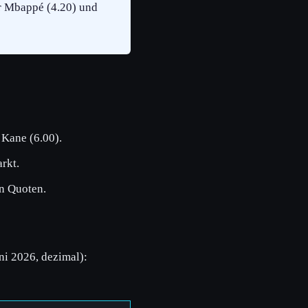
or Mbappé (4.20) und
Kane (6.00).
rkt.
en Quoten.
i 2026, dezimal):