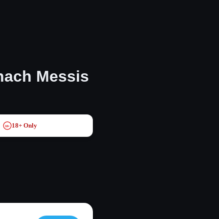
nach Messis
18+ Only
18+