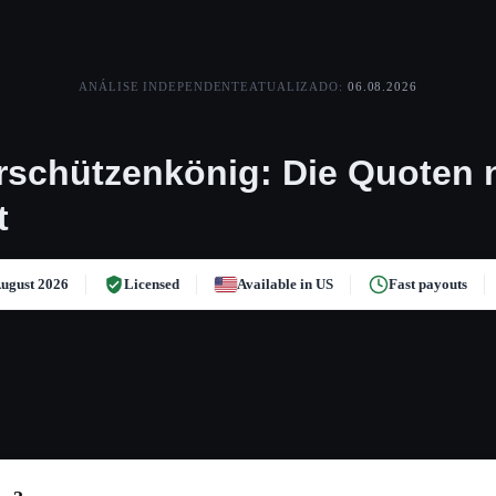
ANÁLISE INDEPENDENTE
ATUALIZADO:
06.08.2026
schützenkönig: Die Quoten 
t
ugust 2026
Licensed
Available in US
Fast payouts