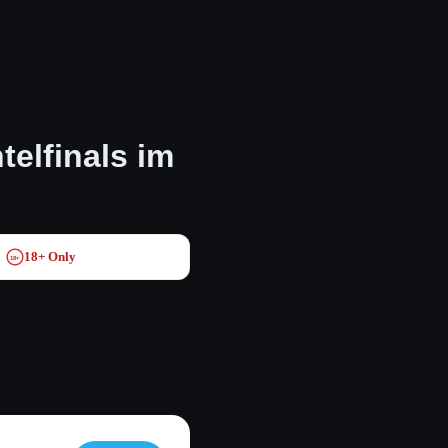
telfinals im
18+ Only
18+