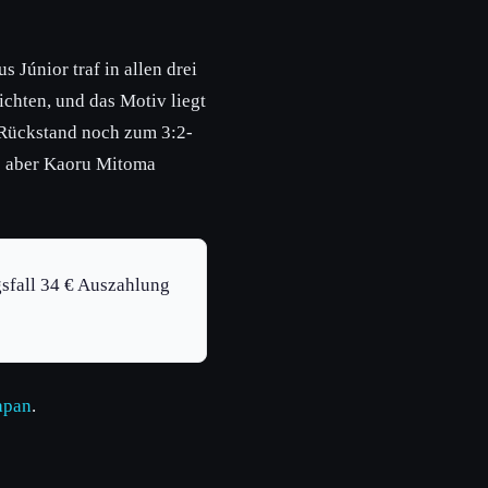
 Júnior traf in allen drei
chten, und das Motiv liegt
-Rückstand noch zum 3:2-
ss aber Kaoru Mitoma
gsfall 34 € Auszahlung
apan
.