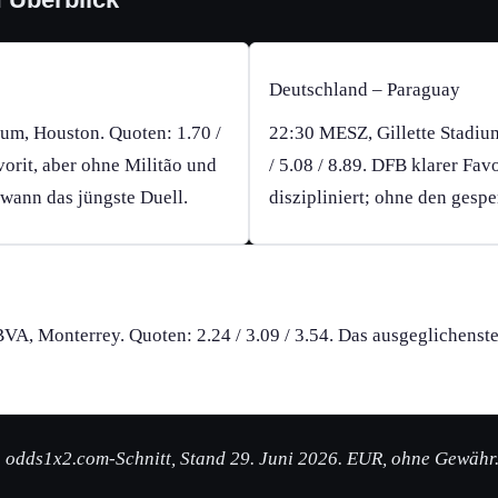
Deutschland – Paraguay
m, Houston. Quoten: 1.70 /
22:30 MESZ, Gillette Stadiu
avorit, aber ohne Militão und
/ 5.08 / 8.89. DFB klarer Fav
wann das jüngste Duell.
diszipliniert; ohne den gesp
A, Monterrey. Quoten: 2.24 / 3.09 / 3.54. Das ausgeglichenste
): odds1x2.com-Schnitt, Stand 29. Juni 2026. EUR, ohne Gewähr