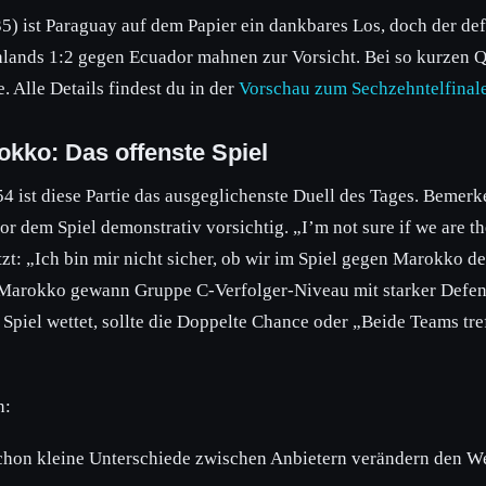
5) ist Paraguay auf dem Papier ein dankbares Los, doch der def
lands 1:2 gegen Ecuador mahnen zur Vorsicht. Bei so kurzen Qu
 Alle Details findest du in der
Vorschau zum Sechzehntelfinal
okko: Das offenste Spiel
54 ist diese Partie das ausgeglichenste Duell des Tages. Beme
 dem Spiel demonstrativ vorsichtig. „I’m not sure if we are th
t: „Ich bin mir nicht sicher, ob wir im Spiel gegen Marokko der
 Marokko gewann Gruppe C-Verfolger-Niveau mit starker Defens
Spiel wettet, sollte die Doppelte Chance oder „Beide Teams tref
n:
hon kleine Unterschiede zwischen Anbietern verändern den Wer