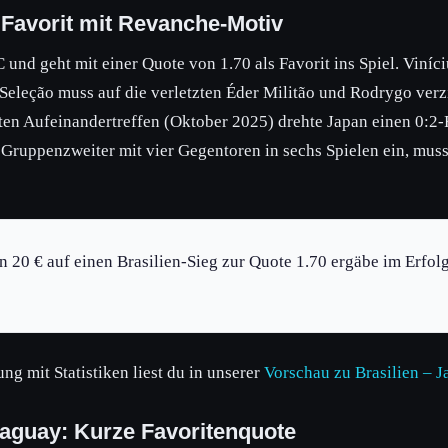
 Favorit mit Revanche-Motiv
nd geht mit einer Quote von 1.70 als Favorit ins Spiel. Vinícius
Seleção muss auf die verletzten Éder Militão und Rodrygo verzi
sten Aufeinandertreffen (Oktober 2025) drehte Japan einen 0:2
r Gruppenzweiter mit vier Gegentoren in sechs Spielen ein, mu
 20 € auf einen Brasilien-Sieg zur Quote 1.70 ergäbe im Erfol
ng mit Statistiken liest du in unserer
Vorschau zu Brasilien – J
aguay: Kurze Favoritenquote