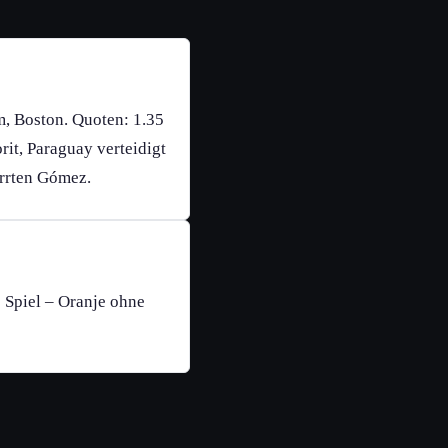
m, Boston. Quoten: 1.35
orit, Paraguay verteidigt
errten Gómez.
 Spiel – Oranje ohne
.