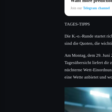
Want more predictio
Join our
Telegram channel
TAGES-TIPPS
Die K.-o.-Runde startet ri
sind die Quoten, die wichti
Am Montag, dem 29. Juni 
Tagesübersicht liefert dir
nüchterne Wett-Einordnung 
eine Wette anbietet und wo 