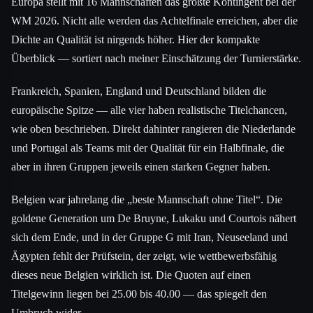
Europa stellt mit 16 Mannschaften das größte Kontingent bei der
WM 2026. Nicht alle werden das Achtelfinale erreichen, aber die
Dichte an Qualität ist nirgends höher. Hier der kompakte
Überblick — sortiert nach meiner Einschätzung der Turnierstärke.
Frankreich, Spanien, England und Deutschland bilden die
europäische Spitze — alle vier haben realistische Titelchancen,
wie oben beschrieben. Direkt dahinter rangieren die Niederlande
und Portugal als Teams mit der Qualität für ein Halbfinale, die
aber in ihren Gruppen jeweils einen starken Gegner haben.
Belgien war jahrelang die „beste Mannschaft ohne Titel“. Die
goldene Generation um De Bruyne, Lukaku und Courtois nähert
sich dem Ende, und in der Gruppe G mit Iran, Neuseeland und
Ägypten fehlt der Prüfstein, der zeigt, wie wettbewerbsfähig
dieses neue Belgien wirklich ist. Die Quoten auf einen
Titelgewinn liegen bei 25.00 bis 40.00 — das spiegelt den
Umbruch wider.