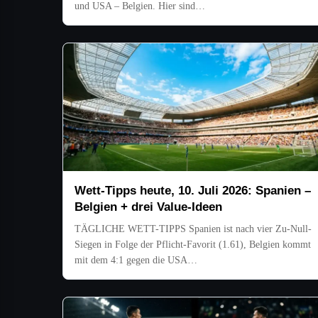
und USA – Belgien. Hier sind…
Wett-Tipps heute, 10. Juli 2026: Spanien –
Belgien + drei Value-Ideen
TÄGLICHE WETT-TIPPS Spanien ist nach vier Zu-Null-
Siegen in Folge der Pflicht-Favorit (1.61), Belgien kommt
mit dem 4:1 gegen die USA…