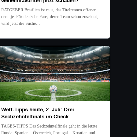
Geheimfavoriten jetzt schauen?
RATGEBER Brasilien ist raus, das Titelrennen offener
denn je. Für deutsche Fans, deren Team schon zuschaut,
wird jetzt die Suche…
Wett-Tipps heute, 2. Juli: Drei
Sechzehntelfinals im Check
TAGES-TIPPS Das Sechzehntelfinale geht in die letzte
Runde: Spanien – Österreich, Portugal – Kroatien und