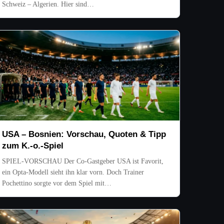
Schweiz – Algerien. Hier sind…
USA – Bosnien: Vorschau, Quoten & Tipp
zum K.-o.-Spiel
SPIEL-VORSCHAU Der Co-Gastgeber USA ist Favorit,
ein Opta-Modell sieht ihn klar vorn. Doch Trainer
Pochettino sorgte vor dem Spiel mit…