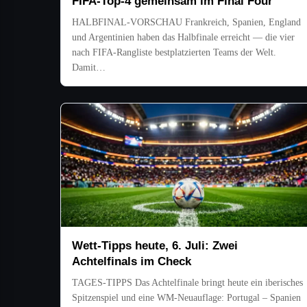
FIFA-Top-4 gemeinsam im Final Four
HALBFINAL-VORSCHAU Frankreich, Spanien, England
und Argentinien haben das Halbfinale erreicht — die vier
nach FIFA-Rangliste bestplatzierten Teams der Welt.
Damit…
Wett-Tipps heute, 6. Juli: Zwei
Achtelfinals im Check
TAGES-TIPPS Das Achtelfinale bringt heute ein iberisches
Spitzenspiel und eine WM-Neuauflage: Portugal – Spanien