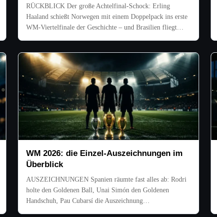
RÜCKBLICK Der große Achtelfinal-Schock: Erling
Haaland schießt Norwegen mit einem Doppelpack ins erste
WM-Viertelfinale der Geschichte – und Brasilien fliegt…
WM 2026: die Einzel-Auszeichnungen im
Überblick
AUSZEICHNUNGEN Spanien räumte fast alles ab: Rodri
holte den Goldenen Ball, Unai Simón den Goldenen
Handschuh, Pau Cubarsí die Auszeichnung…