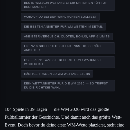
BESTE WM 2026 WETTANBIETER: KRITERIEN FÜR TOP-
BUCHMACHER
WORAUF DU BEI DER WAHL ACHTEN SOLLTEST
DIE BESTEN ANBIETER FÜR WM-WETTEN IM DETAIL
ANBIETER-VERGLEICH: QUOTEN, BONUS, APP & LIMITS
LIZENZ & SICHERHEIT: SO ERKENNST DU SERIÖSE
ANBIETER
GGL-LIZENZ: WAS SIE BEDEUTET UND WARUM SIE
WICHTIG IST
HÄUFIGE FRAGEN ZU WM-WETTANBIETERN
DEIN WETTANBIETER FÜR DIE WM 2026 — SO TRIFFST
DU DIE RICHTIGE WAHL
104 Spiele in 39 Tagen — die WM 2026 wird das größte
Fußballturnier der Geschichte. Und damit auch das größte Wett-
Event. Doch bevor du deine erste WM-Wette platzierst, steht eine