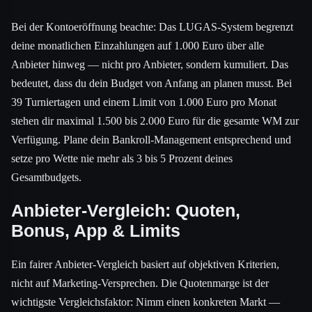
Bei der Kontoeröffnung beachte: Das LUGAS-System begrenzt
deine monatlichen Einzahlungen auf 1.000 Euro über alle
Anbieter hinweg — nicht pro Anbieter, sondern kumuliert. Das
bedeutet, dass du dein Budget von Anfang an planen musst. Bei
39 Turniertagen und einem Limit von 1.000 Euro pro Monat
stehen dir maximal 1.500 bis 2.000 Euro für die gesamte WM zur
Verfügung. Plane dein Bankroll-Management entsprechend und
setze pro Wette nie mehr als 3 bis 5 Prozent deines
Gesamtbudgets.
Anbieter-Vergleich: Quoten,
Bonus, App & Limits
Ein fairer Anbieter-Vergleich basiert auf objektiven Kriterien,
nicht auf Marketing-Versprechen. Die Quotenmarge ist der
wichtigste Vergleichsfaktor: Nimm einen konkreten Markt —