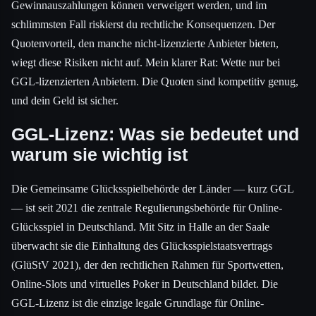
Gewinnauszahlungen können verweigert werden, und im
schlimmsten Fall riskierst du rechtliche Konsequenzen. Der
Quotenvorteil, den manche nicht-lizenzierte Anbieter bieten,
wiegt diese Risiken nicht auf. Mein klarer Rat: Wette nur bei
GGL-lizenzierten Anbietern. Die Quoten sind kompetitiv genug,
und dein Geld ist sicher.
GGL-Lizenz: Was sie bedeutet und
warum sie wichtig ist
Die Gemeinsame Glücksspielbehörde der Länder — kurz GGL
— ist seit 2021 die zentrale Regulierungsbehörde für Online-
Glücksspiel in Deutschland. Mit Sitz in Halle an der Saale
überwacht sie die Einhaltung des Glücksspielstaatsvertrags
(GlüStV 2021), der den rechtlichen Rahmen für Sportwetten,
Online-Slots und virtuelles Poker in Deutschland bildet. Die
GGL-Lizenz ist die einzige legale Grundlage für Online-