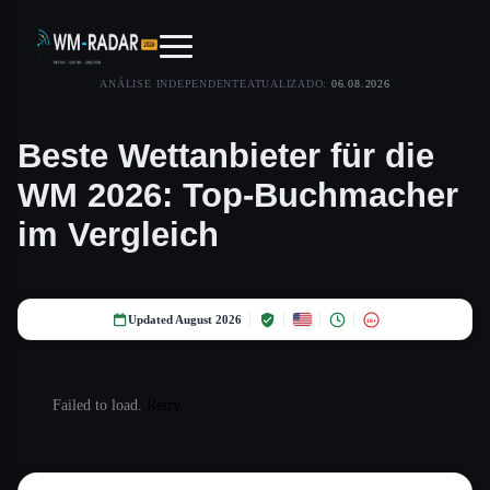
ANÁLISE INDEPENDENTE
ATUALIZADO:
06.08.2026
Beste Wettanbieter für die
WM 2026: Top-Buchmacher
im Vergleich
Updated August 2026
18+
Failed to load.
Retry