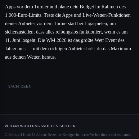
Apps vor dem Turnier und plane dein Budget im Rahmen des
1.000-Euro-Limits. Teste die Apps und Live-Wetten-Funktionen
deiner Anbieter vor dem Turnierstart bei Ligaspielen, um
sicherzustellen, dass alles reibungslos funktioniert, wenn es am
11. Juni losgeht. Die WM 2026 ist das größte Wett-Event des
Jahrzehnts — mit dem richtigen Anbieter holst du das Maximum
aus deinen Wetten heraus.
NACH OBEN
VERANTWORTUNGSVOLLES SPIELEN
Glücksspiel ist ab 18 Jahren. Setze nur Beträge ein, deren Verlust du verkraften kannst.