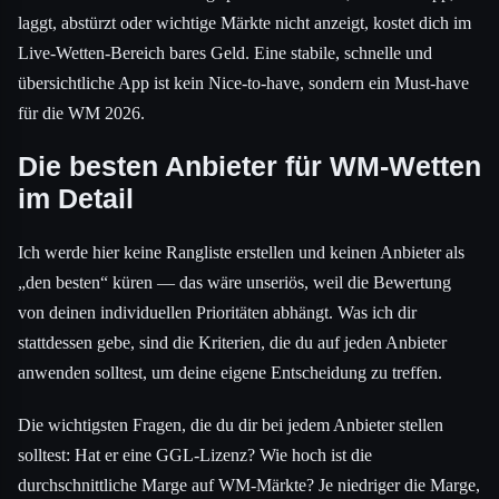
laggt, abstürzt oder wichtige Märkte nicht anzeigt, kostet dich im
Live-Wetten-Bereich bares Geld. Eine stabile, schnelle und
übersichtliche App ist kein Nice-to-have, sondern ein Must-have
für die WM 2026.
Die besten Anbieter für WM-Wetten
im Detail
Ich werde hier keine Rangliste erstellen und keinen Anbieter als
„den besten“ küren — das wäre unseriös, weil die Bewertung
von deinen individuellen Prioritäten abhängt. Was ich dir
stattdessen gebe, sind die Kriterien, die du auf jeden Anbieter
anwenden solltest, um deine eigene Entscheidung zu treffen.
Die wichtigsten Fragen, die du dir bei jedem Anbieter stellen
solltest: Hat er eine GGL-Lizenz? Wie hoch ist die
durchschnittliche Marge auf WM-Märkte? Je niedriger die Marge,