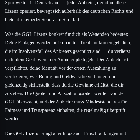
Sportwetten in Deutschland — jeder Anbieter, der ohne diese
Lizenz operiert, bewegt sich außerhalb des deutschen Rechts und
bietet dir keinerlei Schutz im Streitfall.
Was die GGL-Lizenz konkret für dich als Wettenden bedeutet:
Deine Einlagen werden auf separaten Treuhandkonten gehalten,
die im Insolvenzfall des Anbieters geschützt sind — du verlierst
nicht dein Geld, wenn der Anbieter pleitegeht. Der Anbieter ist
verpflichtet, deine Identität vor der ersten Auszahlung zu
verifizieren, was Betrug und Geldwäsche verhindert und
gleichzeitig sicherstellt, dass du die Gewinne erhältst, die dir
zustehen. Die Quoten und Auszahlungsraten werden von der
GGL überwacht, und der Anbieter muss Mindeststandards für
Fairness und Transparenz einhalten, die regelmäßig überprüft
werden.
Die GGL-Lizenz bringt allerdings auch Einschränkungen mit