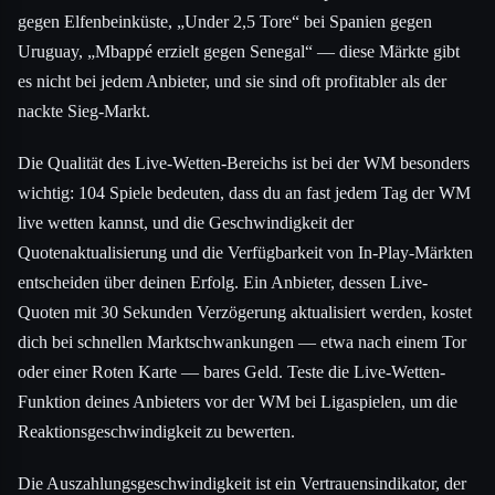
gegen Elfenbeinküste, „Under 2,5 Tore“ bei Spanien gegen
Uruguay, „Mbappé erzielt gegen Senegal“ — diese Märkte gibt
es nicht bei jedem Anbieter, und sie sind oft profitabler als der
nackte Sieg-Markt.
Die Qualität des Live-Wetten-Bereichs ist bei der WM besonders
wichtig: 104 Spiele bedeuten, dass du an fast jedem Tag der WM
live wetten kannst, und die Geschwindigkeit der
Quotenaktualisierung und die Verfügbarkeit von In-Play-Märkten
entscheiden über deinen Erfolg. Ein Anbieter, dessen Live-
Quoten mit 30 Sekunden Verzögerung aktualisiert werden, kostet
dich bei schnellen Marktschwankungen — etwa nach einem Tor
oder einer Roten Karte — bares Geld. Teste die Live-Wetten-
Funktion deines Anbieters vor der WM bei Ligaspielen, um die
Reaktionsgeschwindigkeit zu bewerten.
Die Auszahlungsgeschwindigkeit ist ein Vertrauensindikator, der