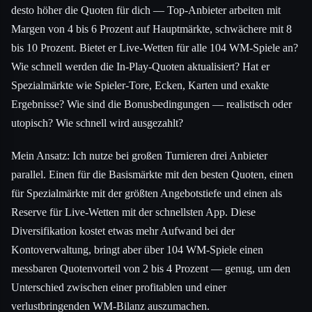
desto höher die Quoten für dich — Top-Anbieter arbeiten mit
Margen von 4 bis 6 Prozent auf Hauptmärkte, schwächere mit 8
bis 10 Prozent. Bietet er Live-Wetten für alle 104 WM-Spiele an?
Wie schnell werden die In-Play-Quoten aktualisiert? Hat er
Spezialmärkte wie Spieler-Tore, Ecken, Karten und exakte
Ergebnisse? Wie sind die Bonusbedingungen — realistisch oder
utopisch? Wie schnell wird ausgezahlt?
Mein Ansatz: Ich nutze bei großen Turnieren drei Anbieter
parallel. Einen für die Basismärkte mit den besten Quoten, einen
für Spezialmärkte mit der größten Angebotstiefe und einen als
Reserve für Live-Wetten mit der schnellsten App. Diese
Diversifikation kostet etwas mehr Aufwand bei der
Kontoverwaltung, bringt aber über 104 WM-Spiele einen
messbaren Quotenvorteil von 2 bis 4 Prozent — genug, um den
Unterschied zwischen einer profitablen und einer
verlustbringenden WM-Bilanz auszumachen.