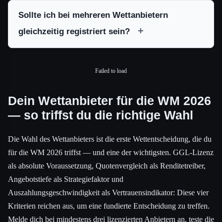
Sollte ich bei mehreren Wettanbietern
gleichzeitig registriert sein?
Failed to load
Dein Wettanbieter für die WM 2026
— so triffst du die richtige Wahl
Die Wahl des Wettanbieters ist die erste Wettentscheidung, die du
für die WM 2026 triffst — und eine der wichtigsten. GGL-Lizenz
als absolute Voraussetzung, Quotenvergleich als Renditetreiber,
Angebotstiefe als Strategiefaktor und
Auszahlungsgeschwindigkeit als Vertrauensindikator: Diese vier
Kriterien reichen aus, um eine fundierte Entscheidung zu treffen.
Melde dich bei mindestens drei lizenzierten Anbietern an, teste die