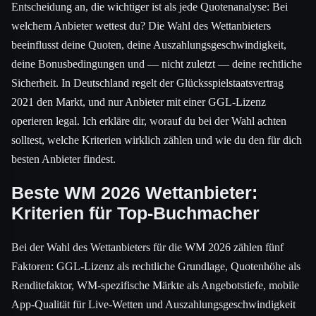
Entscheidung an, die wichtiger ist als jede Quotenanalyse: Bei
welchem Anbieter wettest du? Die Wahl des Wettanbieters
beeinflusst deine Quoten, deine Auszahlungsgeschwindigkeit,
deine Bonusbedingungen und — nicht zuletzt — deine rechtliche
Sicherheit. In Deutschland regelt der Glücksspielstaatsvertrag
2021 den Markt, und nur Anbieter mit einer GGL-Lizenz
operieren legal. Ich erkläre dir, worauf du bei der Wahl achten
solltest, welche Kriterien wirklich zählen und wie du den für dich
besten Anbieter findest.
Beste WM 2026 Wettanbieter:
Kriterien für Top-Buchmacher
Bei der Wahl des Wettanbieters für die WM 2026 zählen fünf
Faktoren: GGL-Lizenz als rechtliche Grundlage, Quotenhöhe als
Renditefaktor, WM-spezifische Märkte als Angebotstiefe, mobile
App-Qualität für Live-Wetten und Auszahlungsgeschwindigkeit