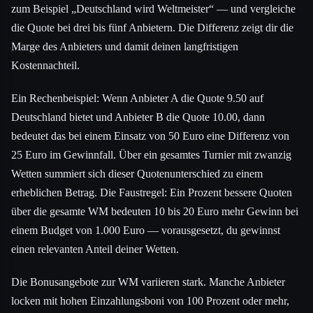
zum Beispiel „Deutschland wird Weltmeister“ — und vergleiche
die Quote bei drei bis fünf Anbietern. Die Differenz zeigt dir die
Marge des Anbieters und damit deinen langfristigen
Kostennachteil.
Ein Rechenbeispiel: Wenn Anbieter A die Quote 9.50 auf
Deutschland bietet und Anbieter B die Quote 10.00, dann
bedeutet das bei einem Einsatz von 50 Euro eine Differenz von
25 Euro im Gewinnfall. Über ein gesamtes Turnier mit zwanzig
Wetten summiert sich dieser Quotenunterschied zu einem
erheblichen Betrag. Die Faustregel: Ein Prozent bessere Quoten
über die gesamte WM bedeuten 10 bis 20 Euro mehr Gewinn bei
einem Budget von 1.000 Euro — vorausgesetzt, du gewinnst
einen relevanten Anteil deiner Wetten.
Die Bonusangebote zur WM variieren stark. Manche Anbieter
locken mit hohen Einzahlungsboni von 100 Prozent oder mehr,